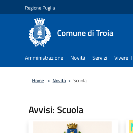
Salta al contenuto principale
Regione Puglia
Comune di Troia
Amministrazione
Novità
Servizi
Vivere 
Home
>
Novità
>
Scuola
Avvisi: Scuola