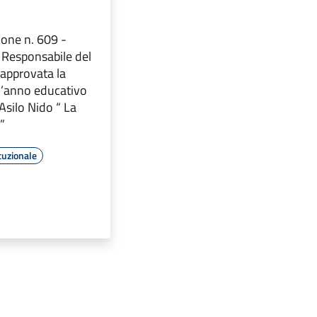
one n. 609 -
Responsabile del
 approvata la
 l’anno educativo
Asilo Nido “ La
i”
tuzionale