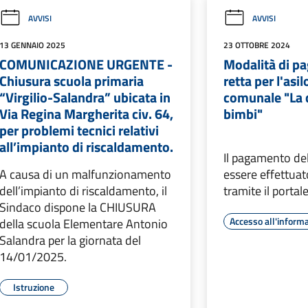
AVVISI
AVVISI
13 GENNAIO 2025
23 OTTOBRE 2024
COMUNICAZIONE URGENTE -
Modalità di p
Chiusura scuola primaria
retta per l'asi
“Virgilio-Salandra” ubicata in
comunale "La c
Via Regina Margherita civ. 64,
bimbi"
per problemi tecnici relativi
all’impianto di riscaldamento.
Il pagamento del
A causa di un malfunzionamento
essere effettua
dell’impianto di riscaldamento, il
tramite il porta
Sindaco dispone la CHIUSURA
Accesso all'inform
della scuola Elementare Antonio
Salandra per la giornata del
14/01/2025.
Istruzione