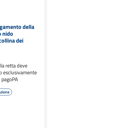
agamento della
lo nido
ollina dei
la retta deve
to esclusivamente
le pagoPA
azione