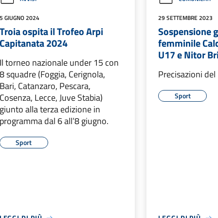
5 GIUGNO 2024
29 SETTEMBRE 2023
Troia ospita il Trofeo Arpi
Sospensione ga
Capitanata 2024
femminile Cal
U17 e Nitor Br
Il torneo nazionale under 15 con
8 squadre (Foggia, Cerignola,
Precisazioni del
Bari, Catanzaro, Pescara,
Sport
Cosenza, Lecce, Juve Stabia)
giunto alla terza edizione in
programma dal 6 all’8 giugno.
Sport
LEGGI DI PIÙ
LEGGI DI PIÙ