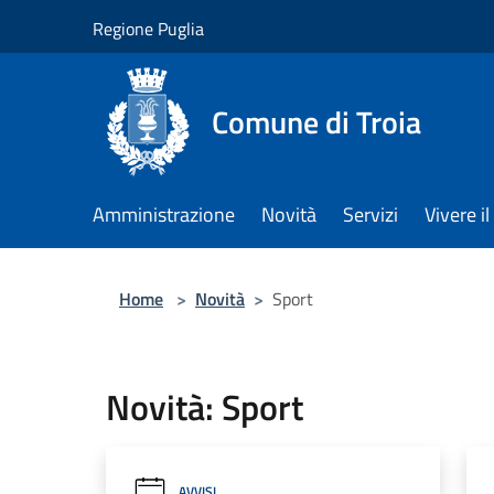
Salta al contenuto principale
Regione Puglia
Comune di Troia
Amministrazione
Novità
Servizi
Vivere 
Home
>
Novità
>
Sport
Novità: Sport
AVVISI