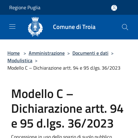
Salta al contenuto principale
Regione Puglia
Comune di Troia
Home
>
Amministrazione
>
Documenti e dati
>
Modulistica
>
Modello C – Dichiarazione artt. 94 e 95 d.lgs. 36/2023
Modello C –
Dichiarazione artt. 94
e 95 d.lgs. 36/2023
Concessione in uso dello spazio di suolo pubblico