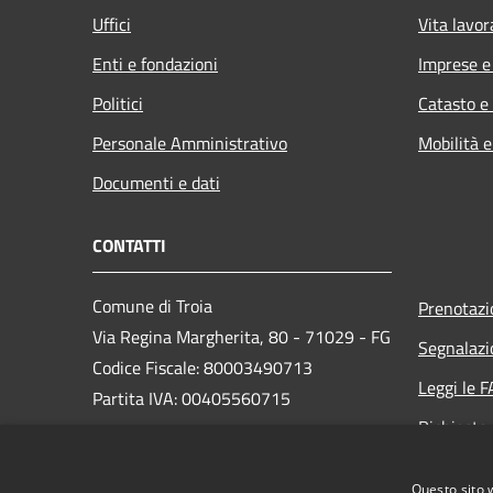
Uffici
Vita lavor
Enti e fondazioni
Imprese 
Politici
Catasto e
Personale Amministrativo
Mobilità e
Documenti e dati
CONTATTI
Comune di Troia
Prenotaz
Via Regina Margherita, 80 - 71029 - FG
Segnalazi
Codice Fiscale: 80003490713
Leggi le 
Partita IVA: 00405560715
Richiesta
PEC: protocollo@pec.comune.troia.fg.it
Questo sito 