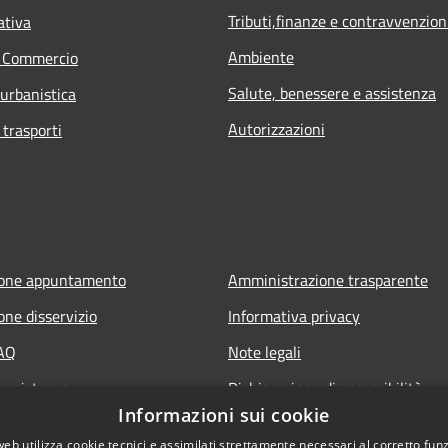
Tributi,finanze e contravvenzion
ativa
Ambiente
e Commercio
Salute, benessere e assistenza
 urbanistica
Autorizzazioni
 trasporti
ione appuntamento
Amministrazione trasparente
one disservizio
Informativa privacy
FAQ
Note legali
 assistenza
Dichiarazione di accessibilità
Informazioni sui cookie
web utilizza cookie tecnici e assimilati strettamente necessari al corretto fu