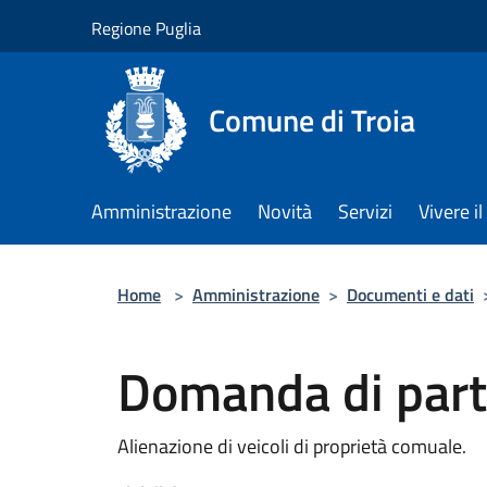
Salta al contenuto principale
Regione Puglia
Comune di Troia
Amministrazione
Novità
Servizi
Vivere 
Home
>
Amministrazione
>
Documenti e dati
Domanda di part
Alienazione di veicoli di proprietà comuale.