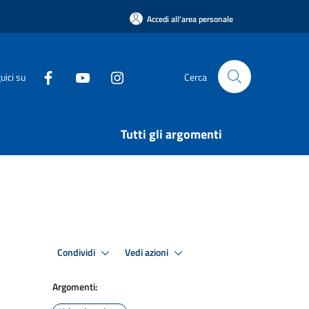
Accedi all'area personale
uici su
Cerca
Tutti gli argomenti
Condividi
Vedi azioni
Argomenti: