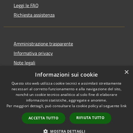
Leggi le FAQ
Richiesta assistenza
Amministrazione trasparente
Informativa privacy
Note legali
×
Dichiarazione di accessibilità
Informazioni sui cookie
Questo sito web utilizza cookie tecnici e assimilati strettamente
necessari al corretto funzionamento e alla navigazione del sito,
nonché un cookie tecnico analitico al solo fine di elaborare
informazioni statistiche, aggregate e anonime.
RSS
Copyright © 2026 • Comune di
Per maggiori dettagli, può consultare la cookie policy al seguente
link
Accessibilità
Troia • Powered by
Privacy
Municipium
Accesso
•
RIFIUTA TUTTO
ACCETTA TUTTO
Cookie
redazione
Mappa del sito
MOSTRA DETTAGLI