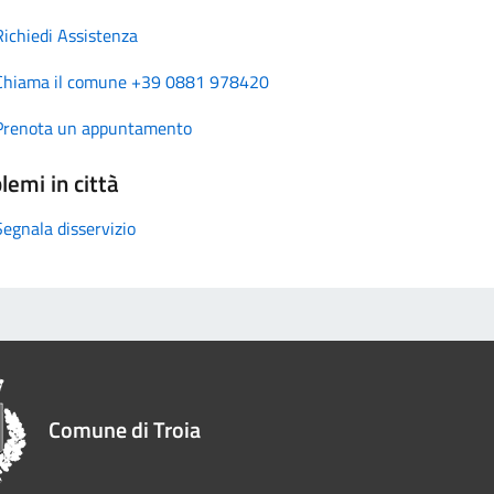
Richiedi Assistenza
Chiama il comune +39 0881 978420
Prenota un appuntamento
lemi in città
Segnala disservizio
Comune di Troia