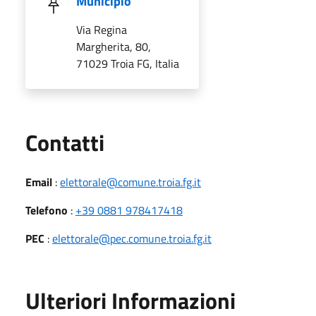
Municipio
Via Regina
Margherita, 80,
71029 Troia FG, Italia
Utili
Contatti
Email
:
elettorale@comune.troia.fg.it
Telefono
:
+39 0881 978417418
PEC
:
elettorale@pec.comune.troia.fg.it
Ulteriori Informazioni