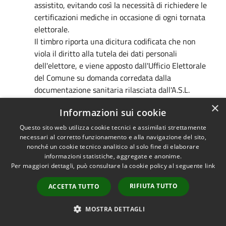
assistito, evitando così la necessità di richiedere le
certificazioni mediche in occasione di ogni tornata
elettorale.
Il timbro riporta una dicitura codificata che non
viola il diritto alla tutela dei dati personali
dell'elettore, e viene apposto dall'Ufficio Elettorale
del Comune su domanda corredata dalla
documentazione sanitaria rilasciata dall'A.S.L.
attestante esplicitamente che l'elettore è
×
Informazioni sui cookie
impossibilitato ad esercitare autonomamente il
diritto di voto. Le certificazioni mediche richieste a
Questo sito web utilizza cookie tecnici e assimilati strettamente
tale scopo alle competenti sedi dell'Azienda
necessari al corretto funzionamento e alla navigazione del sito,
nonché un cookie tecnico analitico al solo fine di elaborare
Sanitaria Locale, dovranno essere rilasciate
informazioni statistiche, aggregate e anonime.
immediatamente e gratuitamente, nonché in
Per maggiori dettagli, può consultare la cookie policy al seguente
link
esenzione da qualsiasi diritto o applicazione di
marche.
RIFIUTA TUTTO
ACCETTA TUTTO
Nel caso in cui la richiesta dell'annotazione
permanente venga presentata da elettore non
MOSTRA DETTAGLI
vedente è sufficiente l'esibizione del libretto