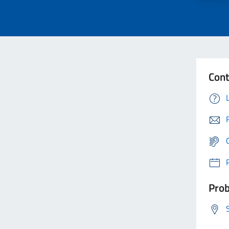
Cont
Prob