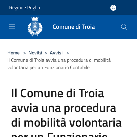
Salta al contenuto principale
Regione Puglia
Comune di Troia
Home
>
Novità
>
Avvisi
>
Il Comune di Troia avvia una procedura di mobilità
volontaria per un Funzionario Contabile
Il Comune di Troia
avvia una procedura
di mobilità volontaria
per un Funzionario