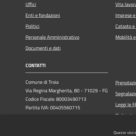
Uffici
Vita lavor
Enti e fondazioni
Imprese 
Politici
Catasto e
Personale Amministrativo
Mobilità e
Documenti e dati
CONTATTI
Comune di Troia
Prenotaz
Via Regina Margherita, 80 - 71029 - FG
Segnalazi
Codice Fiscale: 80003490713
Leggi le 
Partita IVA: 00405560715
Richiesta
PEC: protocollo@pec.comune.troia.fg.it
Questo sito 