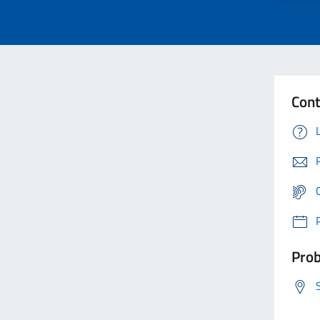
Cont
Prob