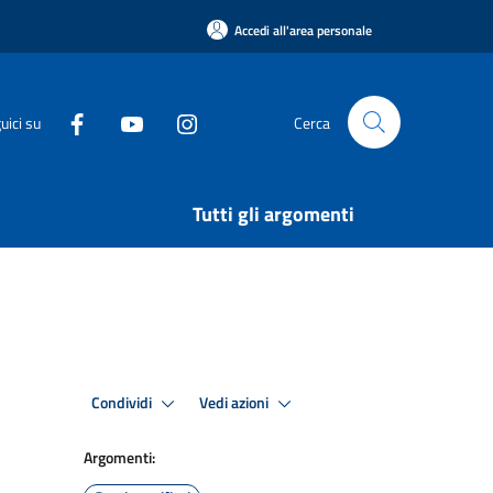
Accedi all'area personale
uici su
Cerca
Tutti gli argomenti
Condividi
Vedi azioni
Argomenti: