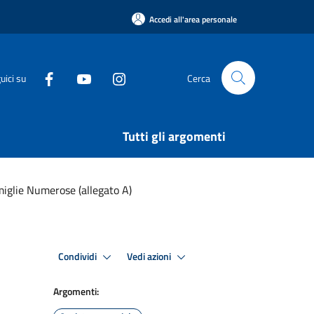
Accedi all'area personale
uici su
Cerca
Tutti gli argomenti
iglie Numerose (allegato A)
Condividi
Vedi azioni
Argomenti: