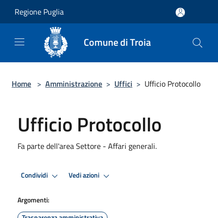
Salta al contenuto principale
Regione Puglia
Comune di Troia
Home
>
Amministrazione
>
Uffici
>
Ufficio Protocollo
Ufficio Protocollo
Fa parte dell'area Settore - Affari generali.
Condividi
Vedi azioni
Argomenti:
Trasparenza amministrativa