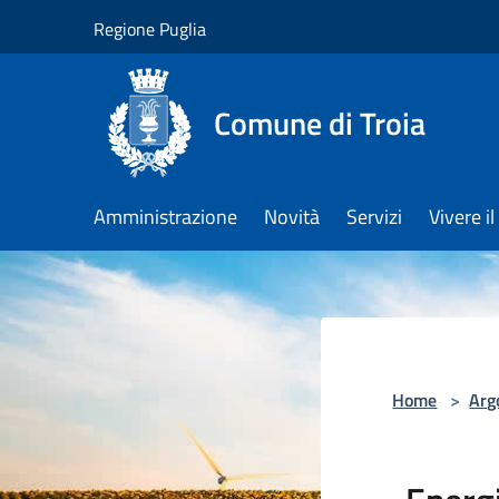
Salta al contenuto principale
Regione Puglia
Comune di Troia
Amministrazione
Novità
Servizi
Vivere 
Home
>
Arg