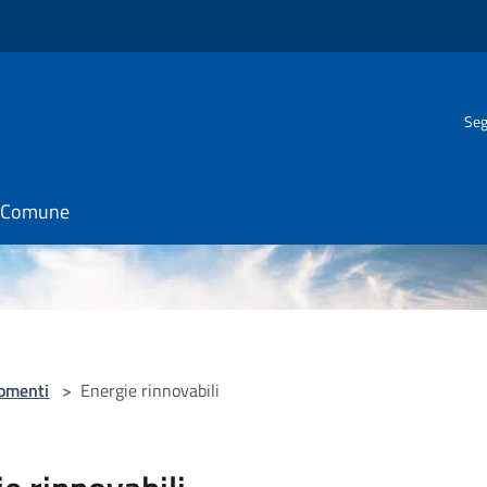
Seg
il Comune
omenti
>
Energie rinnovabili