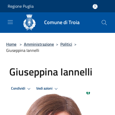
Salta al contenuto principale
Regione Puglia
Comune di Troia
Home
>
Amministrazione
>
Politici
>
Giuseppina Iannelli
Giuseppina Iannelli
Condividi
Vedi azioni