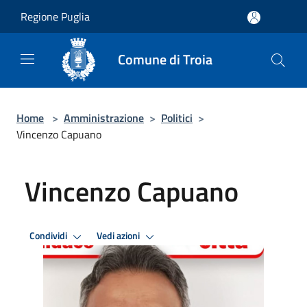
Salta al contenuto principale
Regione Puglia
Comune di Troia
Home
>
Amministrazione
>
Politici
>
Vincenzo Capuano
Vincenzo Capuano
Condividi
Vedi azioni