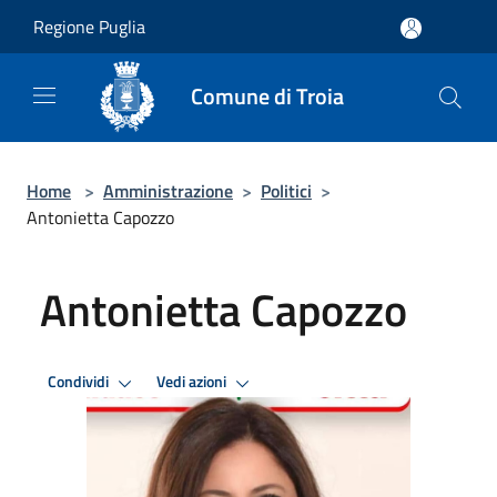
Salta al contenuto principale
Regione Puglia
Comune di Troia
Home
>
Amministrazione
>
Politici
>
Antonietta Capozzo
Antonietta Capozzo
Condividi
Vedi azioni