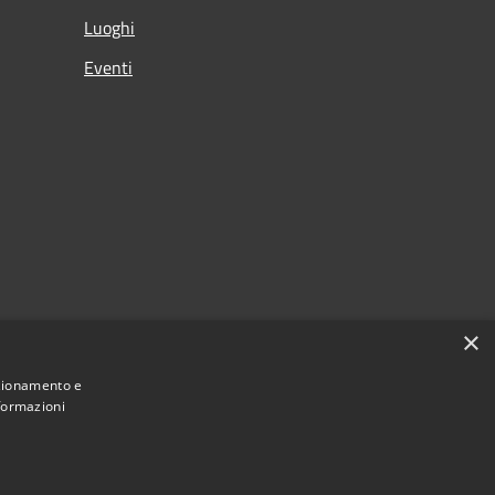
Luoghi
Eventi
×
nzionamento e
nformazioni