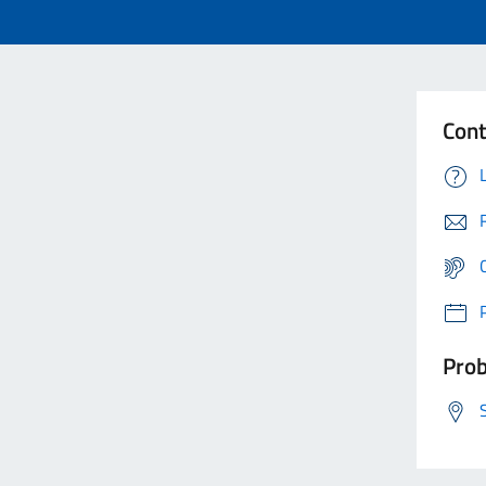
Cont
Prob