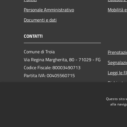
Personale Amministrativo
Mobilità e
Documenti e dati
CONTATTI
Comune di Troia
Prenotaz
Via Regina Margherita, 80 - 71029 - FG
Segnalazi
Codice Fiscale: 80003490713
Leggi le 
Partita IVA: 00405560715
Richiesta
PEC: protocollo@pec.comune.troia.fg.it
Questo sito 
Centralino Unico:
+ 39 0881 978420
alla navig