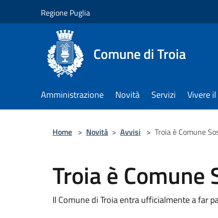
Salta al contenuto principale
Regione Puglia
Comune di Troia
Amministrazione
Novità
Servizi
Vivere 
Home
>
Novità
>
Avvisi
>
Troia è Comune Sos
Troia è Comune S
Il Comune di Troia entra ufficialmente a far pa