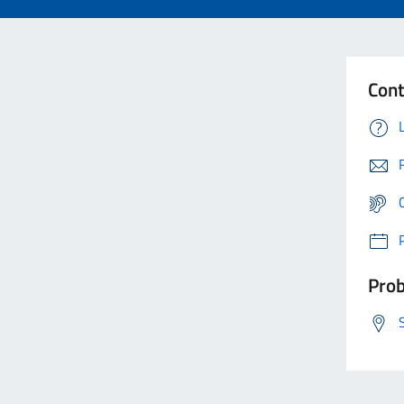
Cont
Prob