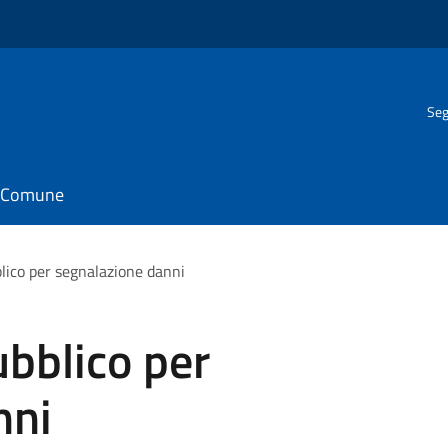
Seg
il Comune
blico per segnalazione danni
ubblico per
nni