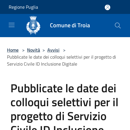
Salta al contenuto principale
Regione Puglia
Comune di Troia
Home
>
Novità
>
Avvisi
>
Pubblicate le date dei colloqui selettivi per il progetto di
Servizio Civile ID Inclusione Digitale
Pubblicate le date dei
colloqui selettivi per il
progetto di Servizio
Civile ID Inclusione