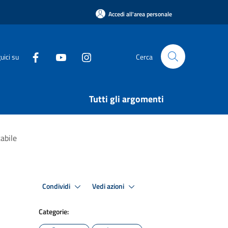
Accedi all'area personale
uici su
Cerca
Tutti gli argomenti
abile
Condividi
Vedi azioni
Categorie: