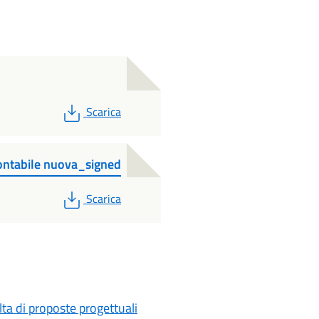
PDF
Scarica
contabile nuova_signed
PDF
Scarica
lta di proposte progettuali