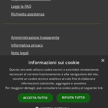
Leggi le FAQ
Richiesta assistenza
Amministrazione trasparente
Informativa privacy
Note legali
×
Dichiarazione di accessibilità
Informazioni sui cookie
Questo sito web utilizza cookie tecnici e assimilati strettamente
necessari al corretto funzionamento e alla navigazione del sito,
nonché un cookie tecnico analitico al solo fine di elaborare
informazioni statistiche, aggregate e anonime.
RSS
Copyright © 2026 • Comune di
Per maggiori dettagli, può consultare la cookie policy al seguente
link
Accessibilità
Troia • Powered by
Privacy
Municipium
Accesso
•
RIFIUTA TUTTO
ACCETTA TUTTO
Cookie
redazione