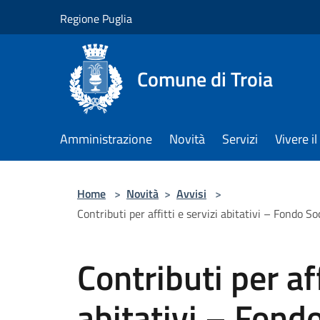
Salta al contenuto principale
Regione Puglia
Comune di Troia
Amministrazione
Novità
Servizi
Vivere 
Home
>
Novità
>
Avvisi
>
Contributi per affitti e servizi abitativi – Fondo S
Contributi per aff
abitativi – Fond