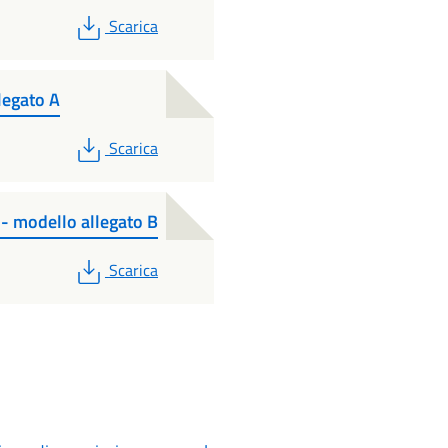
PDF
Scarica
legato A
PDF
Scarica
 - modello allegato B
PDF
Scarica