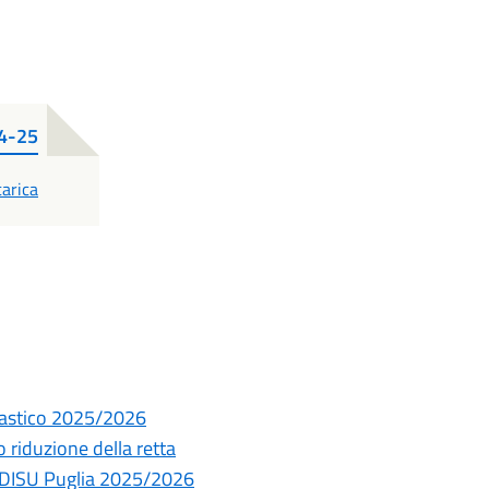
24-25
DF
arica
olastico 2025/2026
riduzione della retta
 ADISU Puglia 2025/2026