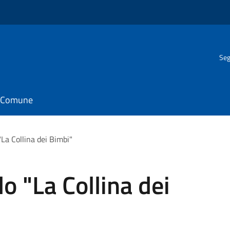
Seg
il Comune
"La Collina dei Bimbi"
do "La Collina dei