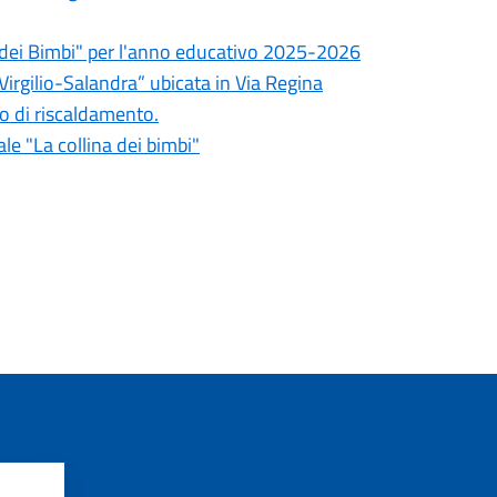
na dei Bimbi" per l'anno educativo 2025-2026
gilio-Salandra” ubicata in Via Regina
nto di riscaldamento.
le "La collina dei bimbi"