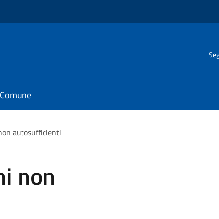
Seg
il Comune
non autosufficienti
ni non