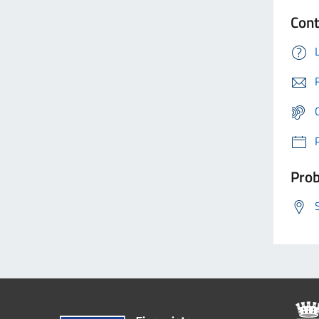
Cont
Prob