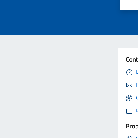
Cont
Prob