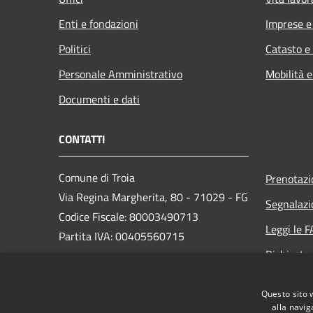
Enti e fondazioni
Imprese 
Politici
Catasto e
Personale Amministrativo
Mobilità e
Documenti e dati
CONTATTI
Comune di Troia
Prenotaz
Via Regina Margherita, 80 - 71029 - FG
Segnalazi
Codice Fiscale: 80003490713
Leggi le 
Partita IVA: 00405560715
Richiesta
PEC: protocollo@pec.comune.troia.fg.it
Questo sito 
Centralino Unico:
+ 39 0881 978420
alla navig