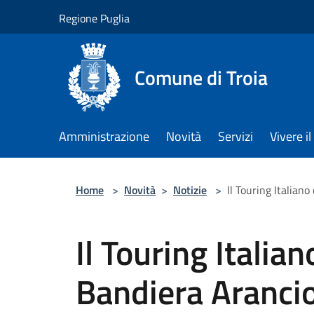
Salta al contenuto principale
Regione Puglia
Comune di Troia
Amministrazione
Novità
Servizi
Vivere 
Home
>
Novità
>
Notizie
>
Il Touring Italian
Il Touring Italia
Bandiera Arancio