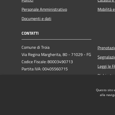
Personale Amministrativo
Mobilità e
Documenti e dati
CONTATTI
Comune di Troia
Prenotaz
Via Regina Margherita, 80 - 71029 - FG
Segnalazi
Codice Fiscale: 80003490713
Leggi le 
Partita IVA: 00405560715
Richiesta
PEC: protocollo@pec.comune.troia.fg.it
Questo sito 
Centralino Unico:
+ 39 0881 978420
alla navig