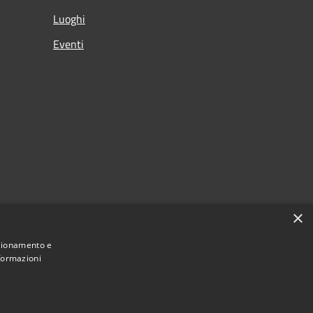
Luoghi
Eventi
×
nzionamento e
nformazioni