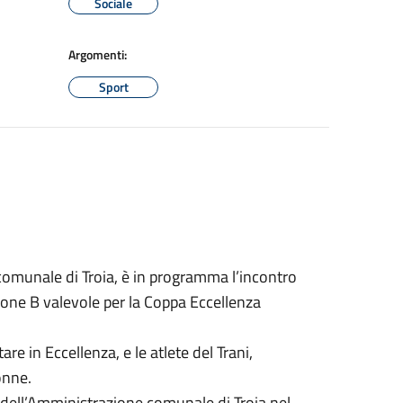
Sociale
Argomenti:
Sport
comunale di Troia, è in programma l’incontro
rone B valevole per la Coppa Eccellenza
re in Eccellenza, e le atlete del Trani,
donne.
e dell’Amministrazione comunale di Troia nel