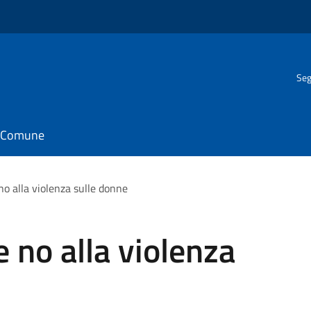
Seg
il Comune
no alla violenza sulle donne
 no alla violenza