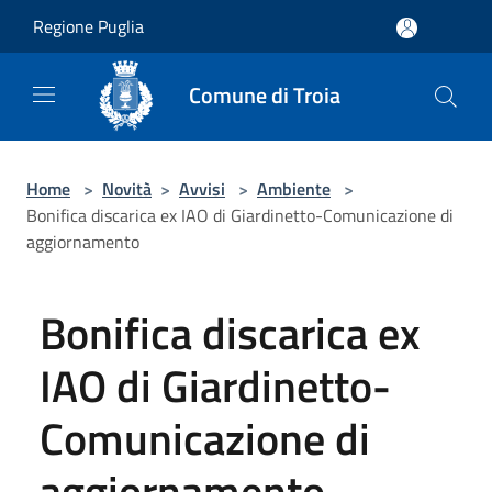
Salta al contenuto principale
Regione Puglia
Comune di Troia
Home
>
Novità
>
Avvisi
>
Ambiente
>
Bonifica discarica ex IAO di Giardinetto-Comunicazione di
aggiornamento
Bonifica discarica ex
IAO di Giardinetto-
Comunicazione di
aggiornamento