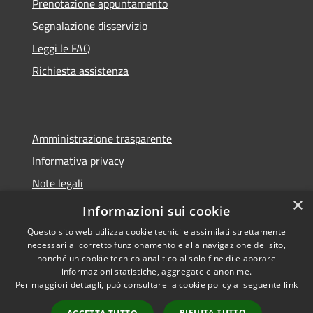
Prenotazione appuntamento
Segnalazione disservizio
Leggi le FAQ
Richiesta assistenza
Amministrazione trasparente
Informativa privacy
Note legali
×
Dichiarazione di accessibilità
Informazioni sui cookie
Questo sito web utilizza cookie tecnici e assimilati strettamente
necessari al corretto funzionamento e alla navigazione del sito,
nonché un cookie tecnico analitico al solo fine di elaborare
informazioni statistiche, aggregate e anonime.
RSS
Copyright © 2026 • Comune di
Per maggiori dettagli, può consultare la cookie policy al seguente
link
Accessibilità
Troia • Powered by
Privacy
Municipium
Accesso
•
RIFIUTA TUTTO