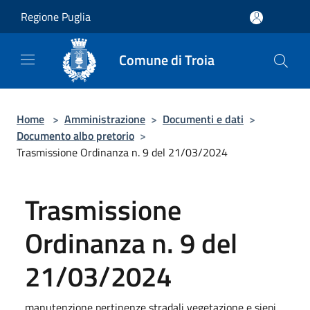
Salta al contenuto principale
Regione Puglia
Comune di Troia
Home
>
Amministrazione
>
Documenti e dati
>
Documento albo pretorio
>
Trasmissione Ordinanza n. 9 del 21/03/2024
Trasmissione
Ordinanza n. 9 del
21/03/2024
manutenzione pertinenze stradali vegetazione e siepi,