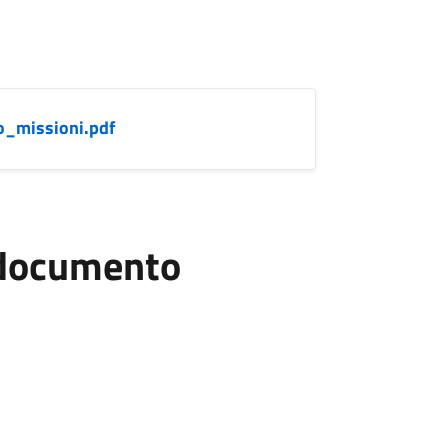
o_missioni.pdf
l documento