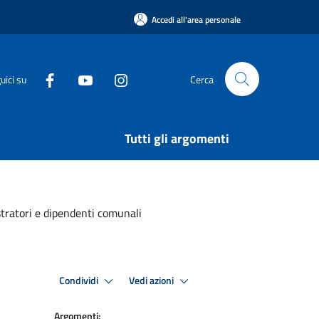
Accedi all'area personale
uici su
Cerca
Tutti gli argomenti
stratori e dipendenti comunali
Condividi
Vedi azioni
Argomenti: