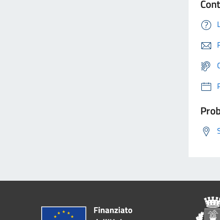
Cont
Prob