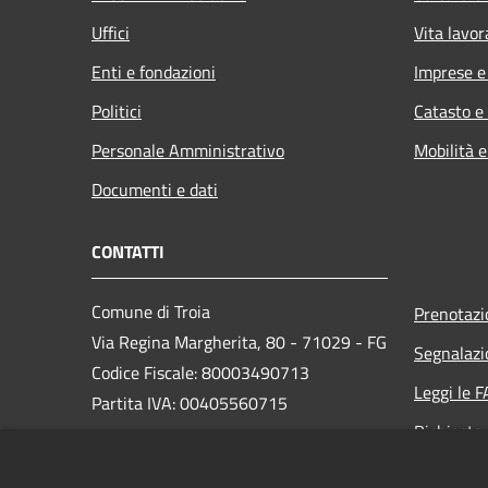
Uffici
Vita lavor
Enti e fondazioni
Imprese 
Politici
Catasto e
Personale Amministrativo
Mobilità e
Documenti e dati
CONTATTI
Comune di Troia
Prenotaz
Via Regina Margherita, 80 - 71029 - FG
Segnalazi
Codice Fiscale: 80003490713
Leggi le 
Partita IVA: 00405560715
Richiesta
PEC: protocollo@pec.comune.troia.fg.it