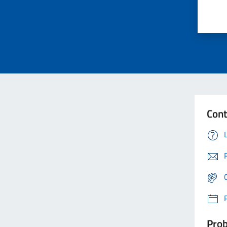
Cont
Prob